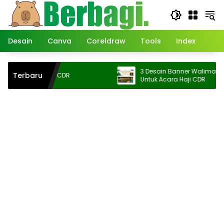
Langsung
ke
konten
Desain
Canva
Coreldraw
Tools
Index
3 Desain Banner Walimatussafar Lil 
Terbaru
ra Mi’raj CDR
Untuk Acara Haji CDR