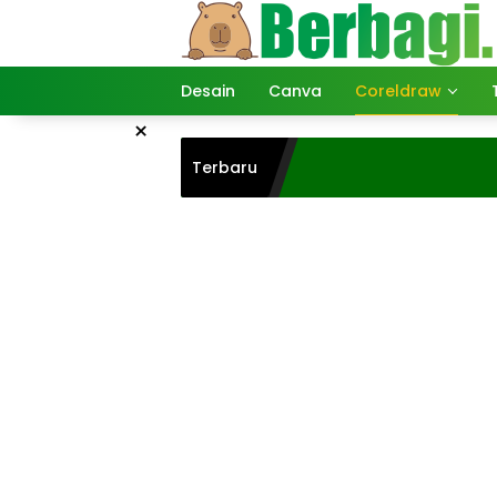
Langsung
ke
konten
Desain
Canva
Coreldraw
×
Terbaru