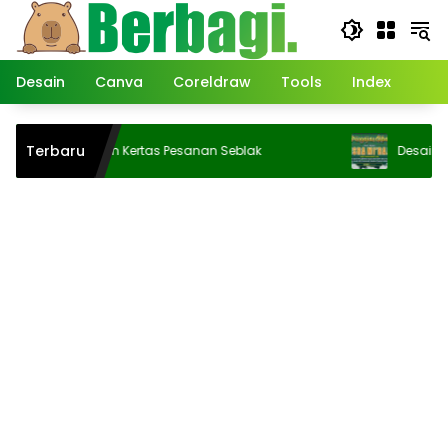
Langsung
ke
konten
Desain
Canva
Coreldraw
Tools
Index
Terbaru
Desain Kertas Pesanan Seblak
Desain Banner isr