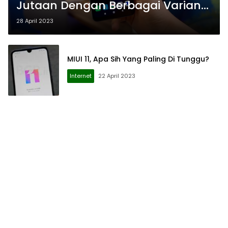
Jutaan Dengan Berbagai Varian
RAM
28 April 2023
MIUI 11, Apa Sih Yang Paling Di Tunggu?
Internet
22 April 2023