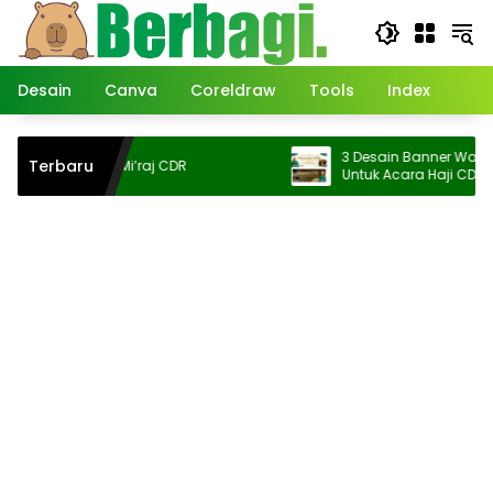
Langsung
ke
konten
Desain
Canva
Coreldraw
Tools
Index
3 Desain Banner Walimatussa
Terbaru
Banner isra Mi’raj CDR
Untuk Acara Haji CDR