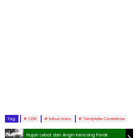
Tag:
CDR
tahun baru
Template Coreldraw
Hujan Lebat dan Angin Kencang Porak