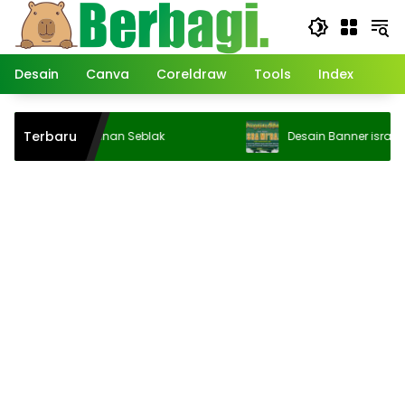
Langsung
ke
konten
Desain
Canva
Coreldraw
Tools
Index
Terbaru
Kertas Pesanan Seblak
Desain Banner isra Mi’raj CD