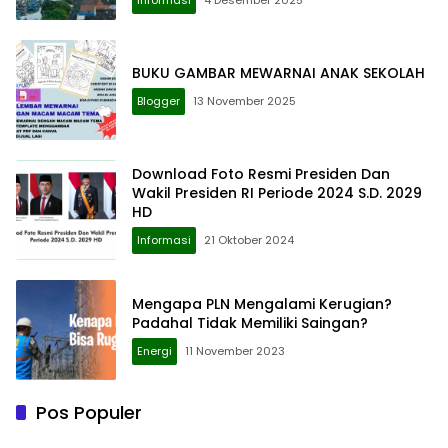
Informasi
4 Desember 2025
BUKU GAMBAR MEWARNAI ANAK SEKOLAH
Blogger
13 November 2025
Download Foto Resmi Presiden Dan
Wakil Presiden RI Periode 2024 S.D. 2029
HD
Informasi
21 Oktober 2024
Mengapa PLN Mengalami Kerugian?
Padahal Tidak Memiliki Saingan?
Energi
11 November 2023
Pos Populer