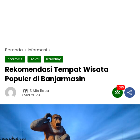
Beranda
Informasi
Informasi
Travel
Traveling
Rekomendasi Tempat Wisata
Populer di Banjarmasin
1585
3 Min Baca
13 Mei 2023