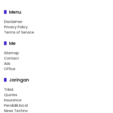
Menu
Disclaimer
Privacy Policy
Terms of Service
Me
Sitemap
Contact
Ads
Office
Jaringan
Trikid.
Quotes
Insurance
Pendidik.biz.id
News Techno