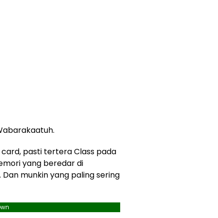
Wabarakaatuh.
card, pasti tertera Class pada
emori yang beredar di
0. Dan munkin yang paling sering
own