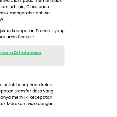
hwa Class pada memori tidak
am arti lain, Class pada
 untuk mengetahui bahwa
W.
jukan kecepatan Transfer yang
hat urain Berikut :
rbaru Di Indonesia
an untuk handphone kelas
patan transfer data yang
 hanya memiliki kecepatan
ntuk Merekam vidio dengan