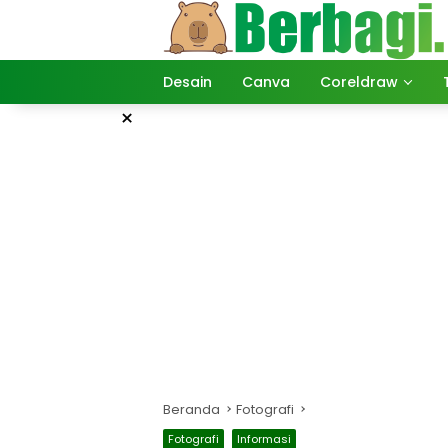
Langsung
ke
konten
Desain
Canva
Coreldraw
×
Beranda
Fotografi
Fotografi
Informasi