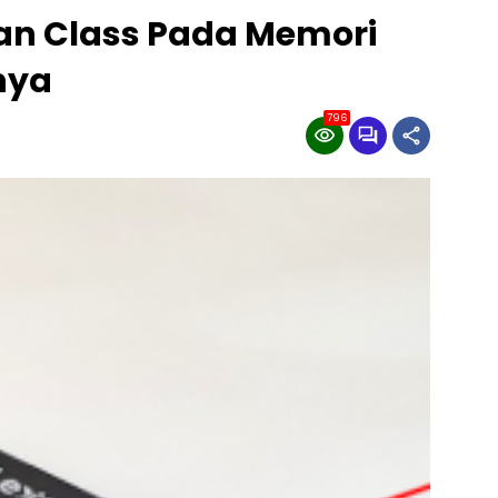
san Class Pada Memori
nya
796