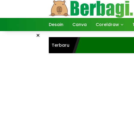
Langsung
ke
konten
Desain
Canva
Coreldraw
×
Terbaru