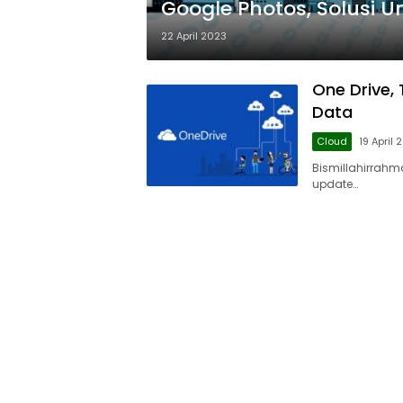
Google Photos, Solusi 
22 April 2023
One Drive,
Data
Cloud
19 April 
Bismillahirrahm
update…