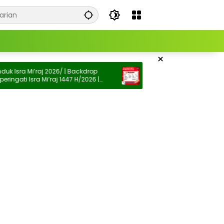
×
sra Mi’raj 2026/ | Backdrop
Desain Kertas Pesanan Seblak
ti Isra Mi’raj 1447 H/2026 |
emperingati Isra Mi’raj