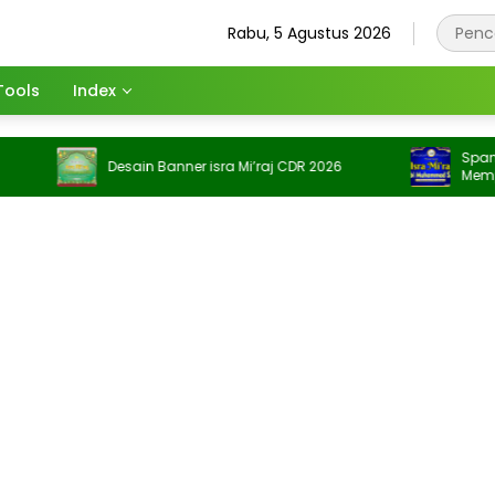
Rabu, 5 Agustus 2026
Tools
Index
Spanduk I
Desain Banner isra Mi’raj CDR 2026
Memperinga
Spanduk M