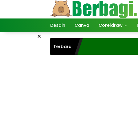
Langsung
ke
konten
Desain
Canva
Coreldraw
×
Terbaru