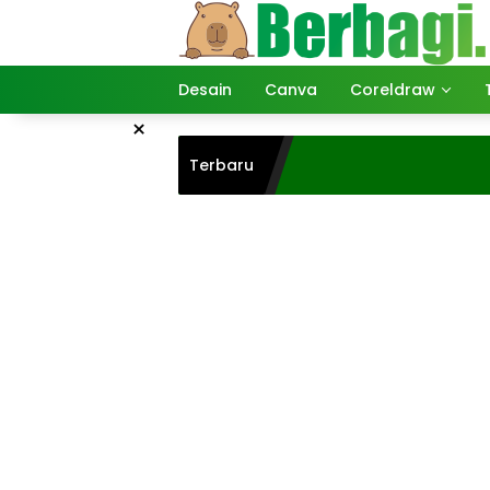
Langsung
ke
konten
Desain
Canva
Coreldraw
×
Terbaru