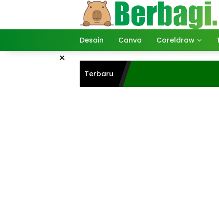
Langsung
ke
konten
Desain
Canva
Coreldraw
×
Terbaru