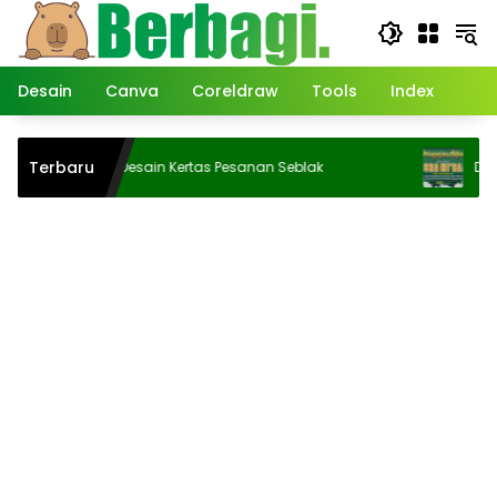
Langsung
ke
konten
Desain
Canva
Coreldraw
Tools
Index
Terbaru
Desain Kertas Pesanan Seblak
Desain B