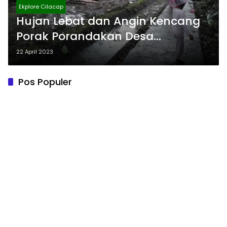
Ekplore Cilacap
Hujan Lebat dan Angin Kencang
Porak Porandakan Desa
Bojongsari Dan Sekitarnya
22 April 2023
Pos Populer