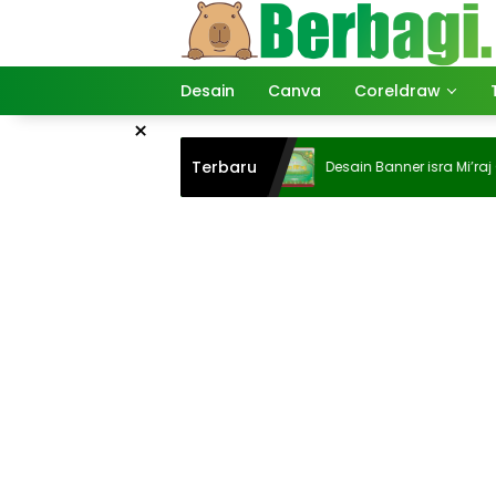
Langsung
ke
konten
Desain
Canva
Coreldraw
×
Terbaru
Desain Banner isra Mi’raj CDR 