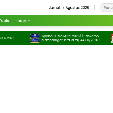
Jumat, 7 Agustus 2026
Tools
Index
Spanduk Isra Mi’raj 2026/ | Backdrop
2026
Memperingati Isra Mi’raj 1447 H/2026 |
Spanduk Memperingati Isra Mi’raj