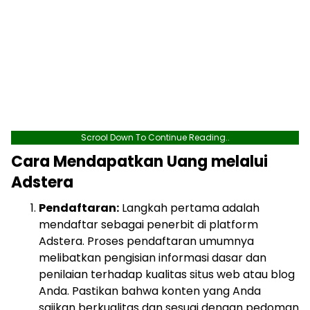
Scrool Down To Continue Reading..
Cara Mendapatkan Uang melalui
Adstera
Pendaftaran:
Langkah pertama adalah
mendaftar sebagai penerbit di platform
Adstera. Proses pendaftaran umumnya
melibatkan pengisian informasi dasar dan
penilaian terhadap kualitas situs web atau blog
Anda. Pastikan bahwa konten yang Anda
sajikan berkualitas dan sesuai dengan pedoman