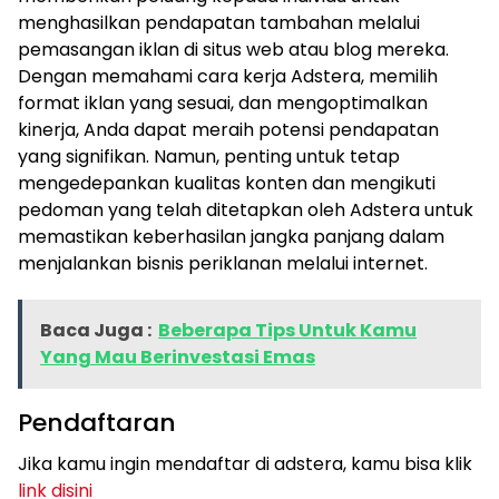
menghasilkan pendapatan tambahan melalui
pemasangan iklan di situs web atau blog mereka.
Dengan memahami cara kerja Adstera, memilih
format iklan yang sesuai, dan mengoptimalkan
kinerja, Anda dapat meraih potensi pendapatan
yang signifikan. Namun, penting untuk tetap
mengedepankan kualitas konten dan mengikuti
pedoman yang telah ditetapkan oleh Adstera untuk
memastikan keberhasilan jangka panjang dalam
menjalankan bisnis periklanan melalui internet.
Baca Juga :
Beberapa Tips Untuk Kamu
Yang Mau Berinvestasi Emas
Pendaftaran
Jika kamu ingin mendaftar di adstera, kamu bisa klik
link disini