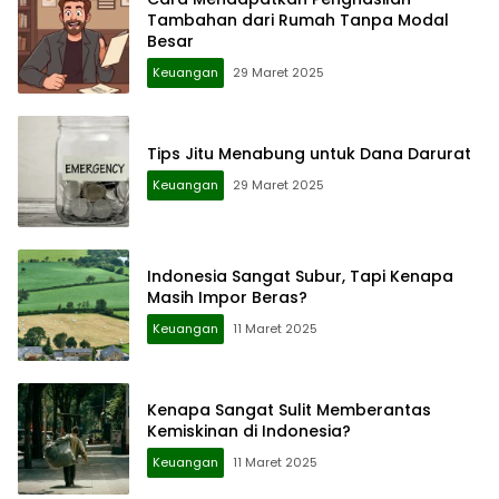
Tambahan dari Rumah Tanpa Modal
Besar
Keuangan
29 Maret 2025
Tips Jitu Menabung untuk Dana Darurat
Keuangan
29 Maret 2025
Indonesia Sangat Subur, Tapi Kenapa
Masih Impor Beras?
Keuangan
11 Maret 2025
Kenapa Sangat Sulit Memberantas
Kemiskinan di Indonesia?
Keuangan
11 Maret 2025