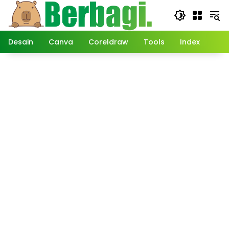
Langsung
ke
konten
Desain
Canva
Coreldraw
Tools
Index