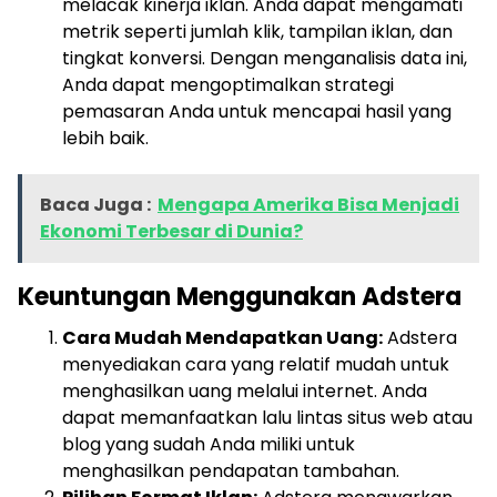
melacak kinerja iklan. Anda dapat mengamati
metrik seperti jumlah klik, tampilan iklan, dan
tingkat konversi. Dengan menganalisis data ini,
Anda dapat mengoptimalkan strategi
pemasaran Anda untuk mencapai hasil yang
lebih baik.
Baca Juga :
Mengapa Amerika Bisa Menjadi
Ekonomi Terbesar di Dunia?
Keuntungan Menggunakan Adstera
Cara Mudah Mendapatkan Uang:
Adstera
menyediakan cara yang relatif mudah untuk
menghasilkan uang melalui internet. Anda
dapat memanfaatkan lalu lintas situs web atau
blog yang sudah Anda miliki untuk
menghasilkan pendapatan tambahan.