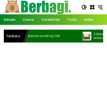
Langsung
ke
konten
Desain
Canva
Coreldraw
Tools
Index
3 Desain Ban
Terbaru
Desain Banner isra Mi’raj CDR
Untuk Acara 