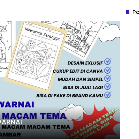
Po
WARNAI