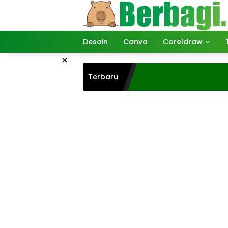
Langsung
ke
konten
Desain
Canva
Coreldraw
×
Terbaru