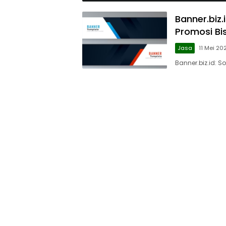
Banner.biz.
Promosi Bi
Jasa
11 Mei 20
Banner.biz.id: S