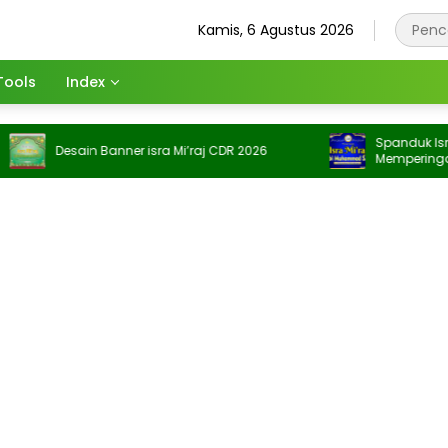
Kamis, 6 Agustus 2026
Tools
Index
Spanduk Isra Mi’ra
Desain Banner isra Mi’raj CDR 2026
Memperingati Isra 
Spanduk Mempering