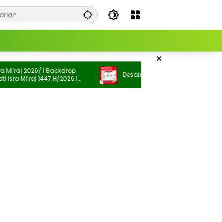
×
j 2026/ | Backdrop
Desain Kertas Pesanan Seblak
Mi’raj 1447 H/2026 |
ati Isra Mi’raj