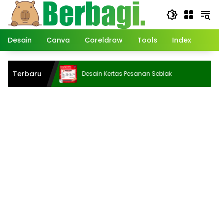
Langsung
ke
konten
Desain
Canva
Coreldraw
Tools
Index
ackdrop
Terbaru
Desain Kertas Pesanan Seblak
H/2026 |
’raj