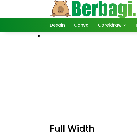
Langsung
ke
konten
Desain
Canva
Coreldraw
×
Full Width