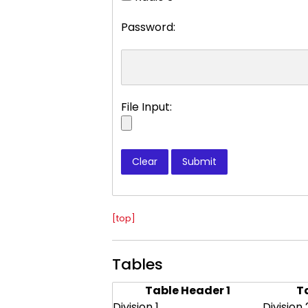
Password:
File Input:
[top]
Tables
Table Header 1
T
Division 1
Division 