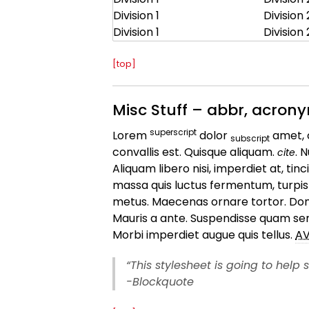
Division 1
Division 
Division 1
Division 
[top]
Misc Stuff – abbr, acronym
superscript
Lorem
dolor
amet, c
subscript
convallis est. Quisque aliquam.
. 
cite
Aliquam libero nisi, imperdiet at, tin
massa quis luctus fermentum, turpis
metus. Maecenas ornare tortor. Done
Mauris a ante. Suspendisse quam sem
Morbi imperdiet augue quis tellus.
A
“This stylesheet is going to help 
-Blockquote