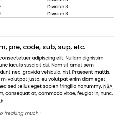
2
Division 3
2
Division 3
, pre, code, sub, sup, etc.
onsectetuer adipiscing elit. Nullam dignissim
Nunc iaculis suscipit dui. Nam sit amet sem.
cidunt nec, gravida vehicula, nisl. Praesent mattis,
 mi volutpat justo, eu volutpat enim diam eget
c sed tellus eget sapien fringilla nonummy.
NBA
, consequat at, commodo vitae, feugiat in, nunc.
VE
so freaking much.”