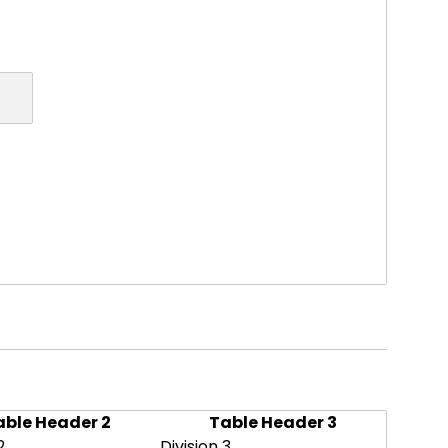
able Header 2
Table Header 3
2
Division 3