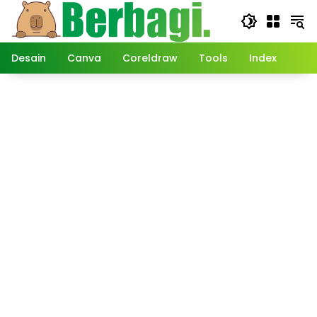
Langsung
ke
konten
Desain
Canva
Coreldraw
Tools
Index