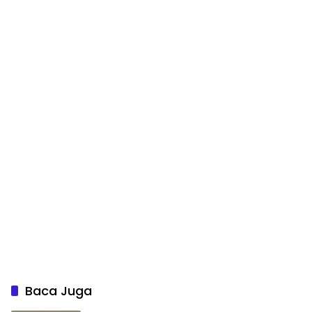
Baca Juga