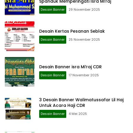
Spanduk Memperingati Isra Mi’raj
Desain Banner
29 November 2025
Desain Kertas Pesanan Seblak
Desain Banner
25 November 2025
Desain Banner isra Mi’raj CDR
Desain Banner
17 November 2025
3 Desain Banner Walimatussafar Lil Haj
Untuk Acara Haji CDR
Desain Banner
4 Mei 2025